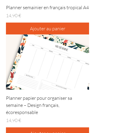
Planner semainier en français tropical A4
Prix
14,90 €
Ajouter au panier
Planner papier pour organiser sa
semaine – Design français,
écoresponsable
Prix
14,90 €