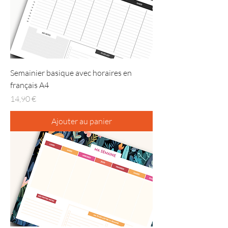
Semainier basique avec horaires en
français A4
Prix
14,90 €
Ajouter au panier