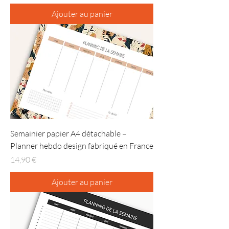
Ajouter au panier
Semainier papier A4 détachable –
Planner hebdo design fabriqué en France
Prix
14,90 €
Ajouter au panier