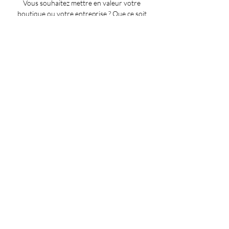
Vous souhaitez mettre en valeur votre
boutique ou votre entreprise ? Que ce soit
pour des photos de vos produits, des mises en
scène de votre espace de vente, ou des
portraits de votre équipe, je suis là pour
capturer l'essence de votre activité. Mon
objectif est de créer des images qui reflètent
votre identité et attirent l'attention de vos
clients, vous aidant ainsi à promouvoir votre
marque de manière impactante et
authentique.
Galerie photo